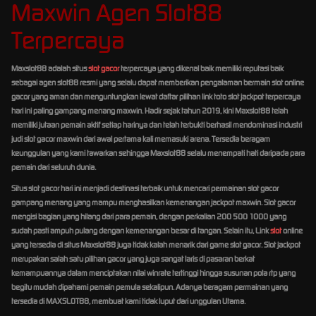
Maxwin Agen Slot88
Terpercaya
Maxslot88 adalah situs
slot gacor
terpercaya yang dikenal baik memiliki reputasi baik
sebagai agen slot88 resmi yang selalu dapat memberikan pengalaman bermain slot online
gacor yang aman dan menguntungkan lewat daftar pilihan link toto slot jackpot terpercaya
hari ini paling gampang menang maxwin. Hadir sejak tahun 2019, kini Maxslot88 telah
memiliki jutaan pemain aktif setiap harinya dan telah terbukti berhasil mendominasi industri
judi slot gacor maxwin dari awal pertama kali memasuki arena. Tersedia beragam
keunggulan yang kami tawarkan sehingga Maxslot88 selalu menempati hati daripada para
pemain dari seluruh dunia.
Situs slot gacor hari ini menjadi destinasi terbaik untuk mencari permainan slot gacor
gampang menang yang mampu menghasilkan kemenangan jackpot maxwin. Slot gacor
mengisi bagian yang hilang dari para pemain, dengan perkalian 200 500 1000 yang
sudah pasti ampuh pulang dengan kemenangan besar di tangan. Selain itu, Link
slot
online
yang tersedia di situs Maxslot88 juga tidak kalah menarik dari game slot gacor. Slot jackpot
merupakan salah satu pilihan gacor yang juga sangat laris di pasaran berkat
kemampuannya dalam menciptakan nilai winrate tertinggi hingga susunan pola rtp yang
begitu mudah dipahami pemain pemula sekalipun. Adanya beragam permainan yang
tersedia di MAXSLOT88, membuat kami tidak luput dari unggulan Utama.