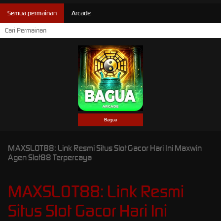
Semua permainan
Arcade
Bagua
MAXSLOT88: Link Resmi Situs Slot Gacor Hari Ini Maxwin
Agen Slot88 Terpercaya
MAXSLOT88: Link Resmi
Situs Slot Gacor Hari Ini