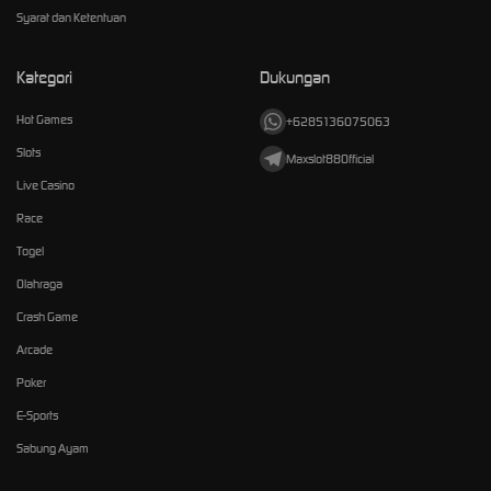
Syarat dan Ketentuan
Kategori
Dukungan
Hot Games
+6285136075063
Slots
Maxslot88Official
Live Casino
Race
Togel
Olahraga
Crash Game
Arcade
Poker
E-Sports
Sabung Ayam