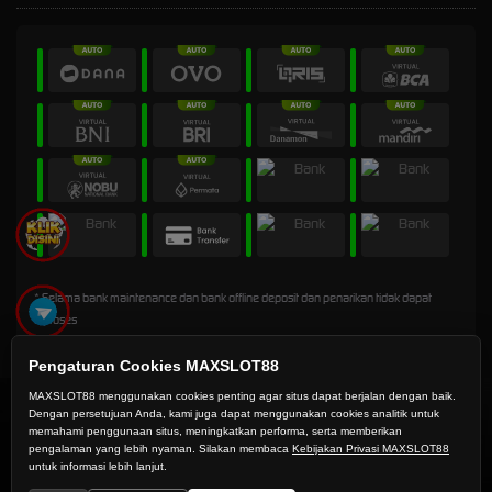
* Selama bank maintenance dan bank offline deposit dan penarikan tidak dapat
diproses
Pengaturan Cookies MAXSLOT88
MAXSLOT88 menggunakan cookies penting agar situs dapat berjalan dengan baik.
Dengan persetujuan Anda, kami juga dapat menggunakan cookies analitik untuk
©2026 MAXSLOT88 menawarkan berbagai macam provider pilihan terbaik dan didukung
memahami penggunaan situs, meningkatkan performa, serta memberikan
oleh Layanan Pelanggan profesional 24/7 yang siap melayani Anda.
pengalaman yang lebih nyaman. Silakan membaca
Kebijakan Privasi MAXSLOT88
untuk informasi lebih lanjut.