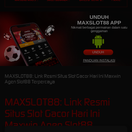
UNDUH
MAXSLOT88 APP
Nikmati berbagai permainan dalam satu
genggaman
UNDUH
PANDUAN INSTALASI
MAXSLOT88: Link Resmi Situs Slot Gacor Hari Ini Maxwin
Agen Slot88 Terpercaya
MAXSLOT88: Link Resmi
Situs Slot Gacor Hari Ini
Maxwin Agen Slot88