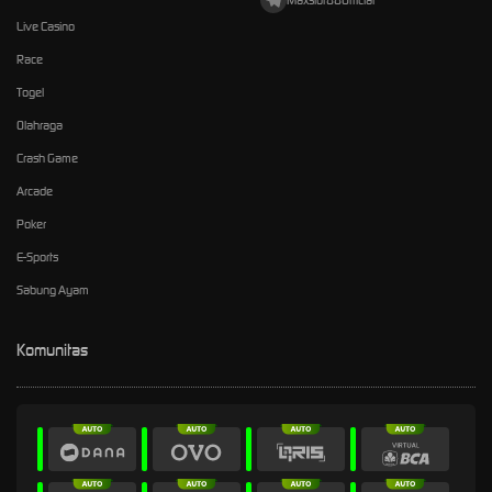
Maxslot88Official
Live Casino
Race
Togel
Olahraga
Crash Game
Arcade
Poker
E-Sports
Sabung Ayam
Komunitas