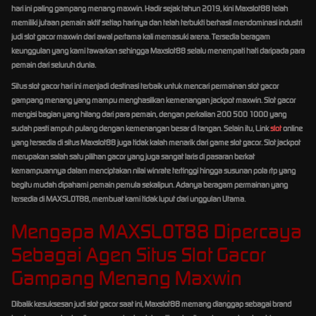
hari ini paling gampang menang maxwin. Hadir sejak tahun 2019, kini Maxslot88 telah
memiliki jutaan pemain aktif setiap harinya dan telah terbukti berhasil mendominasi industri
judi slot gacor maxwin dari awal pertama kali memasuki arena. Tersedia beragam
keunggulan yang kami tawarkan sehingga Maxslot88 selalu menempati hati daripada para
pemain dari seluruh dunia.
Situs slot gacor hari ini menjadi destinasi terbaik untuk mencari permainan slot gacor
gampang menang yang mampu menghasilkan kemenangan jackpot maxwin. Slot gacor
mengisi bagian yang hilang dari para pemain, dengan perkalian 200 500 1000 yang
sudah pasti ampuh pulang dengan kemenangan besar di tangan. Selain itu, Link
slot
online
yang tersedia di situs Maxslot88 juga tidak kalah menarik dari game slot gacor. Slot jackpot
merupakan salah satu pilihan gacor yang juga sangat laris di pasaran berkat
kemampuannya dalam menciptakan nilai winrate tertinggi hingga susunan pola rtp yang
begitu mudah dipahami pemain pemula sekalipun. Adanya beragam permainan yang
tersedia di MAXSLOT88, membuat kami tidak luput dari unggulan Utama.
Mengapa MAXSLOT88 Dipercaya
Sebagai Agen Situs Slot Gacor
Gampang Menang Maxwin
Dibalik kesuksesan judi slot gacor saat ini, Maxslot88 memang dianggap sebagai brand