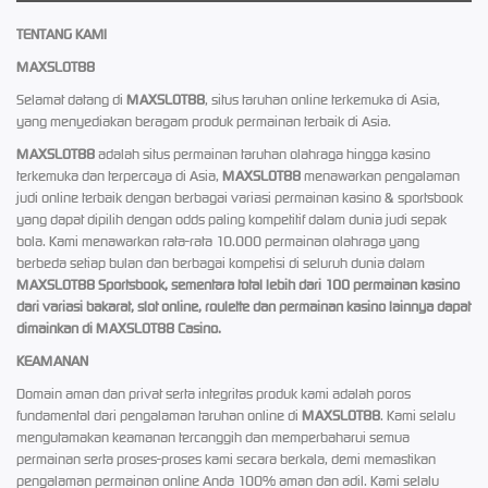
TENTANG KAMI
MAXSLOT88
Selamat datang di
MAXSLOT88
, situs taruhan online terkemuka di Asia,
yang menyediakan beragam produk permainan terbaik di Asia.
MAXSLOT88
adalah situs permainan taruhan olahraga hingga kasino
terkemuka dan terpercaya di Asia,
MAXSLOT88
menawarkan pengalaman
judi online terbaik dengan berbagai variasi permainan kasino & sportsbook
yang dapat dipilih dengan odds paling kompetitif dalam dunia judi sepak
bola. Kami menawarkan rata-rata 10.000 permainan olahraga yang
berbeda setiap bulan dan berbagai kompetisi di seluruh dunia dalam
MAXSLOT88 Sportsbook, sementara total lebih dari 100 permainan kasino
dari variasi bakarat, slot online, roulette dan permainan kasino lainnya dapat
dimainkan di MAXSLOT88 Casino.
KEAMANAN
Domain aman dan privat serta integritas produk kami adalah poros
fundamental dari pengalaman taruhan online di
MAXSLOT88
. Kami selalu
mengutamakan keamanan tercanggih dan memperbaharui semua
permainan serta proses-proses kami secara berkala, demi memastikan
pengalaman permainan online Anda 100% aman dan adil. Kami selalu