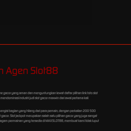
in Agen Slot88
e gacor yang aman dan menguntungkan lewat daftar pilihan link toto slot
 mendominasi industri judi slot gacor maxwin dari awal pertama kali
engisi bagian yang hilang dari para pemain, dengan perkalian 200 500
t gacor. Slot jackpot merupakan salah satu pilihan gacor yang juga sangat
beragam permainan yang tersedia di MAXSLOT88, membuat kami tidak luput