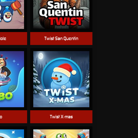
ole
Twist San Quentin
o
Twist X-mas