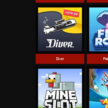
Diver
Fi