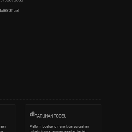
85136075063
ot88Official
TARUHAN TOGEL
haan
Platform togel yang menarik dari perusahan
ame
terbaik di dunia yang menawarkan hadiah