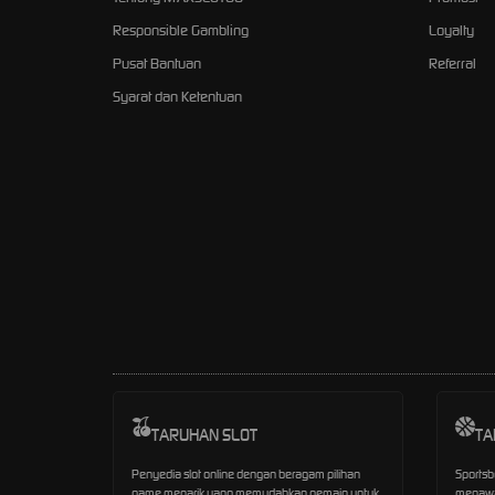
Responsible Gambling
Loyalty
Pusat Bantuan
Referral
Syarat dan Ketentuan
TARUHAN SLOT
TA
Penyedia slot online dengan beragam pilihan
Sportsb
game menarik yang memudahkan pemain untuk
menawar