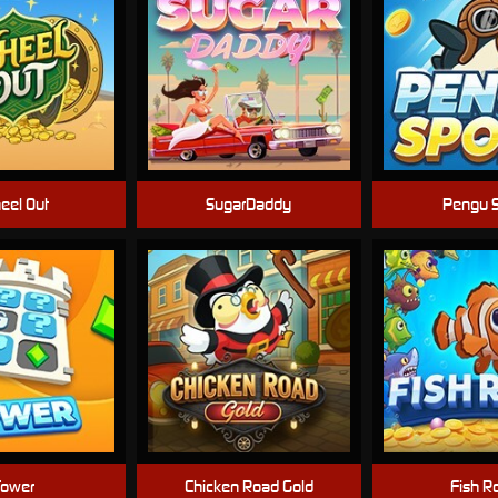
eel Out
SugarDaddy
Pengu S
Tower
Chicken Road Gold
Fish R