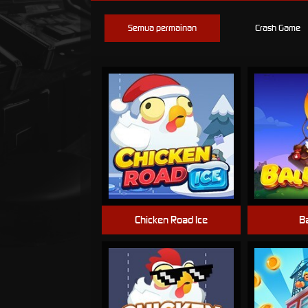
Semua permainan
Crash Game
Chicken Road Ice
Ba