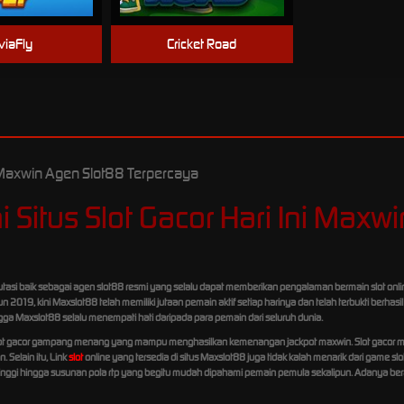
viaFly
Cricket Road
 Maxwin Agen Slot88 Terpercaya
Situs Slot Gacor Hari Ini Maxw
putasi baik sebagai agen slot88 resmi yang selalu dapat memberikan pengalaman bermain slot onlin
2019, kini Maxslot88 telah memiliki jutaan pemain aktif setiap harinya dan telah terbukti berhasil
a Maxslot88 selalu menempati hati daripada para pemain dari seluruh dunia.
inan slot gacor gampang menang yang mampu menghasilkan kemenangan jackpot maxwin. Slot gacor m
Selain itu, Link
slot
online yang tersedia di situs Maxslot88 juga tidak kalah menarik dari game slo
ertinggi hingga susunan pola rtp yang begitu mudah dipahami pemain pemula sekalipun. Adanya 