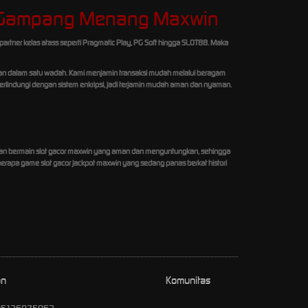
r Gampang Menang Maxwin
 partner kelas atass seperti Pragmatic Play, PG Soft hingga SLOT88. Maka
an dalam satu wadah. Kami menjamin transaksi mudah melalui beragam
terlindungi dengan sistem enkripsi, jadi terjamin mudah aman dan nyaman.
laman bermain slot gacor maxwin yang aman dan menguntungkan, sehingga
erapa game slot gacor jackpot maxwin yang sedang panas berkat histori
an
Komunitas