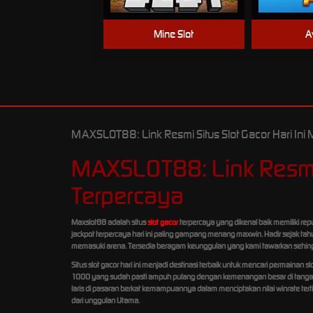
Mine Slot
A
MAXSLOT88: Link Resmi Situs Slot Gacor Hari Ini
MAXSLOT88: Link Resmi 
Terpercaya
Maxslot88 adalah situs
slot gacor
terpercaya yang dikenal baik memiliki re
jackpot terpercaya hari ini paling gampang menang maxwin. Hadir sejak tahun 
memasuki arena. Tersedia beragam keunggulan yang kami tawarkan sehingg
Situs slot gacor hari ini menjadi destinasi terbaik untuk mencari perma
1000 yang sudah pasti ampuh pulang dengan kemenangan besar di tangan. 
laris di pasaran berkat kemampuannya dalam menciptakan nilai winrate t
dari unggulan Utama.