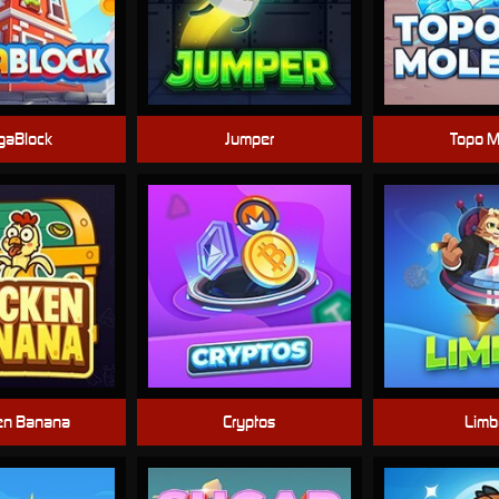
gaBlock
Jumper
Topo M
en Banana
Cryptos
Limb