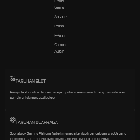
Crash
Game
Arcade
Poker
E-Sports
Sabung
Ayam
TARUHAN SLOT
Penyedia slot online dengan beragam pilihan game menarik yang memudahkan
pemain untuk mencapai jackpot
TARUHAN OLAHRAGA
Sportsbook Gaming Platform Terbaik menawarkan lebih banyak game, odds yang
lebih tinggi, dan menyediakan pilihan yang lebih banyak untuk pemain.