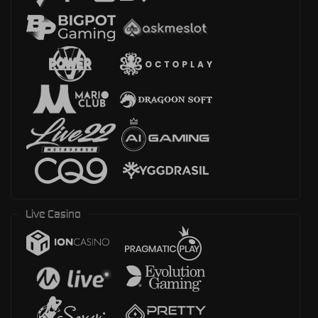
Live Casino