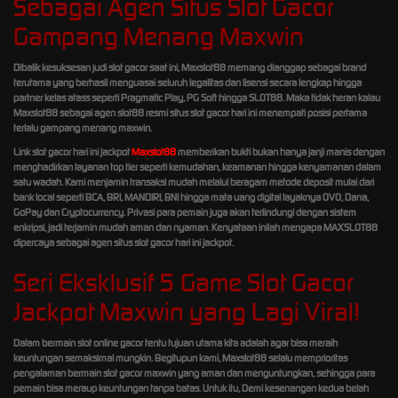
Sebagai Agen Situs Slot Gacor
Gampang Menang Maxwin
Dibalik kesuksesan judi slot gacor saat ini, Maxslot88 memang dianggap sebagai brand
terutama yang berhasil menguasai seluruh legalitas dan lisensi secara lengkap hingga
partner kelas atass seperti Pragmatic Play, PG Soft hingga SLOT88. Maka tidak heran kalau
Maxslot88 sebagai agen slot88 resmi situs slot gacor hari ini menempati posisi pertama
terlalu gampang menang maxwin.
Link slot gacor hari ini jackpot
Maxslot88
memberikan bukti bukan hanya janji manis dengan
menghadirkan layanan top tier seperti kemudahan, keamanan hingga kenyamanan dalam
satu wadah. Kami menjamin transaksi mudah melalui beragam metode deposit mulai dari
bank local seperti BCA, BRI, MANDIRI, BNI hingga mata uang digital layaknya OVO, Dana,
GoPay dan Cryptocurrency. Privasi para pemain juga akan terlindungi dengan sistem
enkripsi, jadi terjamin mudah aman dan nyaman. Kenyataan inilah mengapa MAXSLOT88
dipercaya sebagai agen situs slot gacor hari ini jackpot.
Seri Eksklusif 5 Game Slot Gacor
Jackpot Maxwin yang Lagi Viral!
Dalam bermain slot online gacor tentu tujuan utama kita adalah agar bisa meraih
keuntungan semaksimal mungkin. Begitupun kami, Maxslot88 selalu memprioritas
pengalaman bermain slot gacor maxwin yang aman dan menguntungkan, sehingga para
pemain bisa meraup keuntungan tanpa batas. Untuk itu, Demi kesenangan kedua belah