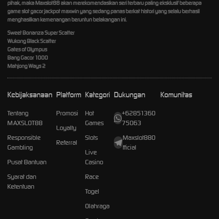
pihak, maka Maxslot88 akan merekomendasikan seri terbaru paling eksklusif beberapa
game slot gacor jackpot maxwin yang sedang panas berkat histori yang selalu berhasil
menghasilkan kemenangan beruntun belakangan ini.
Sweet Bonanza Super Scatter
Wukong Black Scatter
Gates of Olympus
Bang Gacor 1000
Mahjong Ways 2
Kebijaksanaan
Platform
Kategori
Dukungan
Komunitas
Tentang
Promosi
Hot
+62851360
MAXSLOT88
Games
75063
Loyalty
Responsible
Slots
Maxslot88O
Referral
Gambling
fficial
Live
Pusat Bantuan
Casino
Syarat dan
Race
Ketentuan
Togel
Olahraga