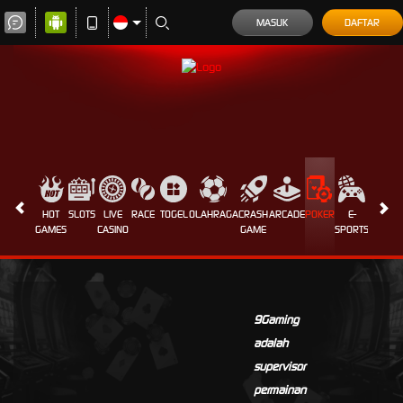
MASUK
DAFTAR
HOT
SLOTS
LIVE
RACE
TOGEL
OLAHRAGA
CRASH
ARCADE
POKER
E-
SABUN
GAMES
CASINO
GAME
SPORTS
AYAM
9Gaming
adalah
supervisor
permainan