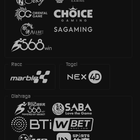
Race
Togel
Olahraga