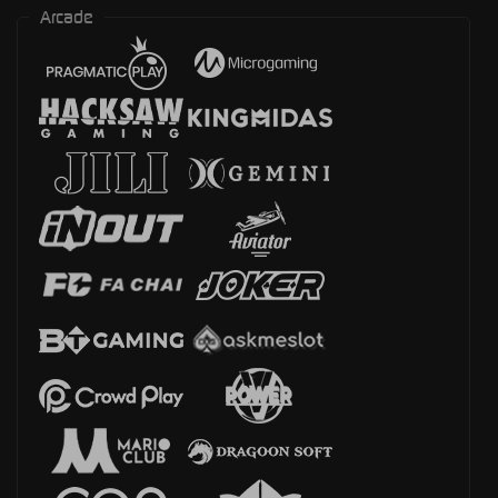
Arcade