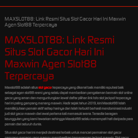
MAXSLOT88: Link Resmi Situs Slot Gacor Hari Ini Maxwin
Agen Slot88 Terpercaya
MAXSLOT88: Link Resmi
Situs Slot Gacor Hari Ini
Maxwin Agen Slot88
Terpercaya
Maxslot88 adalah situs
slot gacor
terpercaya yang dikenal baik memiliki reputasi baik
sebagai agen slot88 resmi yang selalu dapat memberikan pengalaman bermain slot online
gacor yang aman dan menguntungkan lewat daftar pilihan link toto slot jackpot terpercaya
hari ini paling gampang menang maxwin. Hadir sejak tahun 2019, kini Maxslot88 telah
memiliki jutaan pemain aktif setiap harinya dan telah terbukti berhasil mendominasi industri
judi slot gacor maxwin dari awal pertama kali memasuki arena. Tersedia beragam
keunggulan yang kami tawarkan sehingga Maxslot88 selalu menempati hati daripada para
pemain dari seluruh dunia.
Situs slot gacor hari ini menjadi destinasi terbaik untuk mencari permainan slot gacor
gampang menang yang mampu menghasilkan kemenangan jackpot maxwin. Slot gacor