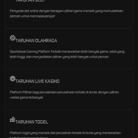
Penyedia slot online dengan beragam pilihan game menarik yang memudahkan
pemain untuk mencapai jackpot
TARUHAN OLAHRAGA
Sportsbook Gaming Platform Terbaik menawarkan lebih banyak game, odds yang
lebih tinggi, dan menyediakan pilihan yang lebih banyak untuk pemain.
TARUHAN LIVE KASINO
Platform Pilihan bagi perusahaan-perusahaan terbaik di dunia, dengan pilihan
variasi game terbanyak
TARUHAN TOGEL
Platform togel yang menarik dari perusahan terbaik di dunia yang menawarkan
hadiah kemenangan besar