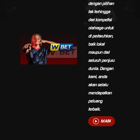
dengan pilihan
tak terhingga
dari kompetisi
olahraga untuk
di pertaruhkan,
baik lokal
maupun dari
seluruh penjuru
dunia. Dengan
kami, anda
akan selalu
mendapatkan
peluang
terbaik.
MAIN