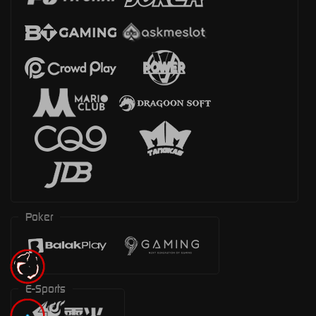
Poker
E-Sports