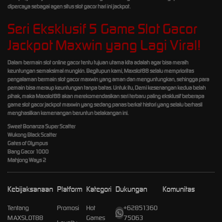
dipercaya sebagai agen situs slot gacor hari ini jackpot.
Seri Eksklusif 5 Game Slot Gacor
Jackpot Maxwin yang Lagi Viral!
Dalam bermain slot online gacor tentu tujuan utama kita adalah agar bisa meraih
keuntungan semaksimal mungkin. Begitupun kami, Maxslot88 selalu memprioritas
pengalaman bermain slot gacor maxwin yang aman dan menguntungkan, sehingga para
pemain bisa meraup keuntungan tanpa batas. Untuk itu, Demi kesenangan kedua belah
pihak, maka Maxslot88 akan merekomendasikan seri terbaru paling eksklusif beberapa
game slot gacor jackpot maxwin yang sedang panas berkat histori yang selalu berhasil
menghasilkan kemenangan beruntun belakangan ini.
Sweet Bonanza Super Scatter
Wukong Black Scatter
Gates of Olympus
Bang Gacor 1000
Mahjong Ways 2
Kebijaksanaan
Platform
Kategori
Dukungan
Komunitas
Tentang
Promosi
Hot
+62851360
MAXSLOT88
Games
75063