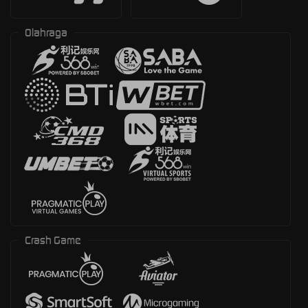
Olahraga
Crash Game