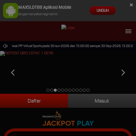
×
MAXSLOT88 Aplikasi Mobile
UNDUH
Jangan tampilkan lagi hari ini
Terjadwal: PP Virtual Sports pada 30-Jun-2026 dari 15.00.00 sampai 30-Sep-2026 15.00.00. Se
Daftar
Masuk
JACKPOT
PLAY