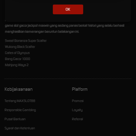
keuntungan semaksimal mungkin. Begitupun kami, Maxslot88 selalu memprioritas
pengalaman bermain slot gacor maxwin yang aman dan menguntungkan, sehingga para
OK
pemain bisa meraup keuntungan tanpa batas. Untuk itu, Demi kesenangan kedua belah
pihak, maka Maxslot88 akan merekomendasikan seri terbaru paling eksklusif beberapa
game slot gacor jackpot maxwin yang sedang panas berkat histori yang selalu berhasil
menghasilkan kemenangan beruntun belakangan ini.
Sweet Bonanza Super Scatter
Wukong Black Scatter
Gates of Olympus
Bang Gacor 1000
Mahjong Ways 2
Kebijaksanaan
Platform
Tentang MAXSLOT88
Promosi
Responsible Gambling
Loyalty
Pusat Bantuan
Referral
Syarat dan Ketentuan