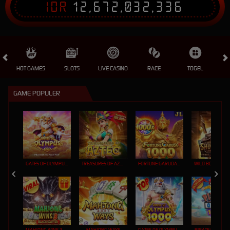
IDR
12,672,032,336
HOT GAMES
SLOTS
LIVE CASINO
RACE
TOGEL
OL
GAME POPULER
GATES OF OLYMPUS POP
TREASURES OF AZTEC
FORTUNE GARUDA 1000
MAHJONG WINS 3 – BLACK SCATTER
MAHJONG WAYS
GATES OF OLYMPUS 1000
PIRATE QUEST 1