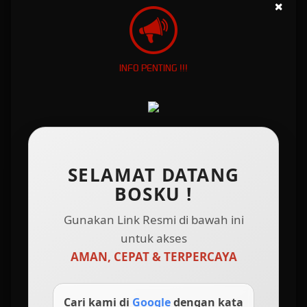
Terpercaya
×
Maxslot88 adalah situs
slot gacor
terpercaya yang dikenal baik memiliki reputasi baik
sebagai agen slot88 resmi yang selalu dapat memberikan pengalaman bermain slot online
gacor yang aman dan menguntungkan lewat daftar pilihan link toto slot jackpot terpercaya
INFO PENTING !!!
hari ini paling gampang menang maxwin. Hadir sejak tahun 2019, kini Maxslot88 telah
memiliki jutaan pemain aktif setiap harinya dan telah terbukti berhasil mendominasi industri
judi slot gacor maxwin dari awal pertama kali memasuki arena. Tersedia beragam
keunggulan yang kami tawarkan sehingga Maxslot88 selalu menempati hati daripada para
pemain dari seluruh dunia.
Situs slot gacor hari ini menjadi destinasi terbaik untuk mencari permainan slot gacor
SELAMAT DATANG
gampang menang yang mampu menghasilkan kemenangan jackpot maxwin. Slot gacor
mengisi bagian yang hilang dari para pemain, dengan perkalian 200 500 1000 yang
BOSKU !
sudah pasti ampuh pulang dengan kemenangan besar di tangan. Selain itu, Link
slot
online
yang tersedia di situs Maxslot88 juga tidak kalah menarik dari game slot gacor. Slot jackpot
Gunakan Link Resmi di bawah ini
merupakan salah satu pilihan gacor yang juga sangat laris di pasaran berkat
untuk akses
kemampuannya dalam menciptakan nilai winrate tertinggi hingga susunan pola rtp yang
begitu mudah dipahami pemain pemula sekalipun. Adanya beragam permainan yang
AMAN, CEPAT & TERPERCAYA
tersedia di MAXSLOT88, membuat kami tidak luput dari unggulan Utama.
Mengapa MAXSLOT88 Dipercaya
Cari kami di
Google
dengan kata