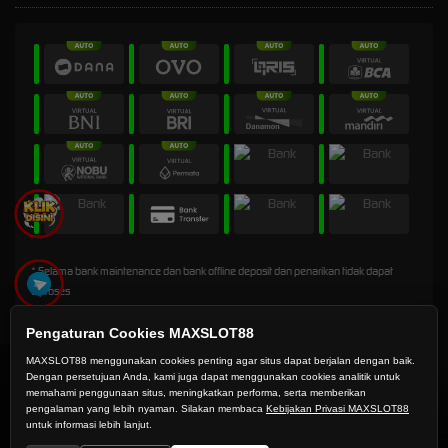
* Selama bank maintenance dan bank offline deposit dan penarikan tidak dapat
diproses
Pengaturan Cookies MAXSLOT88
MAXSLOT88 menggunakan cookies penting agar situs dapat berjalan dengan baik.
Dengan persetujuan Anda, kami juga dapat menggunakan cookies analitik untuk
©2026 MAXSLOT88 menawarkan berbagai macam provider pilihan terbaik dan didukung
memahami penggunaan situs, meningkatkan performa, serta memberikan
oleh Layanan Pelanggan profesional 24/7 yang siap melayani Anda.
pengalaman yang lebih nyaman. Silakan membaca
Kebijakan Privasi MAXSLOT88
untuk informasi lebih lanjut.