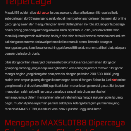
Terpercaya
Maxslot88 adalah situs
slot gacor
terpercaya yang dikenal baik memiliki reputasi baik
sebagai agen slot88 resmi yang selalu dapat memberikan pengalaman bermain slot online
gacor yang aman dan menguntungkan lewat daftar pilihan link toto slot jackpot terpercaya
hari ini paling gampang menang maxwin. Hadir sejak tahun 2019, kini Maxslot88 telah
memiliki jutaan pemain aktif setiap harinya dan telah terbukti berhasil mendominasi industri
judi slot gacor maxwin dari awal pertama kali memasuki arena. Tersedia beragam
keunggulan yang kami tawarkan sehingga Maxslot88 selalu menempati hati daripada para
pemain dari seluruh dunia.
Situs slot gacor hari ini menjadi destinasi terbaik untuk mencari permainan slot gacor
gampang menang yang mampu menghasilkan kemenangan jackpot maxwin. Slot gacor
mengisi bagian yang hilang dari para pemain, dengan perkalian 200 500 1000 yang
sudah pasti ampuh pulang dengan kemenangan besar di tangan. Selain itu, Link
slot
online
yang tersedia di situs Maxslot88 juga tidak kalah menarik dari game slot gacor. Slot jackpot
merupakan salah satu pilihan gacor yang juga sangat laris di pasaran berkat
kemampuannya dalam menciptakan nilai winrate tertinggi hingga susunan pola rtp yang
begitu mudah dipahami pemain pemula sekalipun. Adanya beragam permainan yang
tersedia di MAXSLOT88, membuat kami tidak luput dari unggulan Utama.
Mengapa MAXSLOT88 Dipercaya