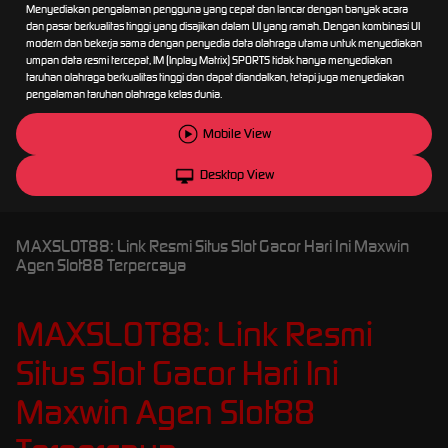
Menyediakan pengalaman pengguna yang cepat dan lancar dengan banyak acara
dan pasar berkualitas tinggi yang disajikan dalam UI yang ramah. Dengan kombinasi UI
modern dan bekerja sama dengan penyedia data olahraga utama untuk menyediakan
umpan data resmi tercepat, IM (Inplay Matrix) SPORTS tidak hanya menyediakan
taruhan olahraga berkualitas tinggi dan dapat diandalkan, tetapi juga menyediakan
pengalaman taruhan olahraga kelas dunia.
Mobile View
Desktop View
MAXSLOT88: Link Resmi Situs Slot Gacor Hari Ini Maxwin
Agen Slot88 Terpercaya
MAXSLOT88: Link Resmi
Situs Slot Gacor Hari Ini
Maxwin Agen Slot88