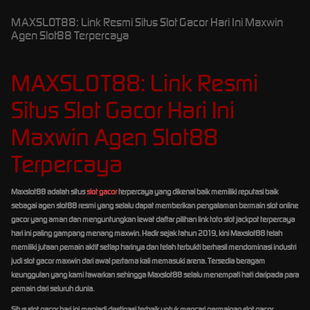
MAXSLOT88: Link Resmi Situs Slot Gacor Hari Ini Maxwin
Agen Slot88 Terpercaya
MAXSLOT88: Link Resmi
Situs Slot Gacor Hari Ini
Maxwin Agen Slot88
Terpercaya
Maxslot88 adalah situs
slot gacor
terpercaya yang dikenal baik memiliki reputasi baik
sebagai agen slot88 resmi yang selalu dapat memberikan pengalaman bermain slot online
gacor yang aman dan menguntungkan lewat daftar pilihan link toto slot jackpot terpercaya
hari ini paling gampang menang maxwin. Hadir sejak tahun 2019, kini Maxslot88 telah
memiliki jutaan pemain aktif setiap harinya dan telah terbukti berhasil mendominasi industri
judi slot gacor maxwin dari awal pertama kali memasuki arena. Tersedia beragam
keunggulan yang kami tawarkan sehingga Maxslot88 selalu menempati hati daripada para
pemain dari seluruh dunia.
Situs slot gacor hari ini menjadi destinasi terbaik untuk mencari permainan slot gacor