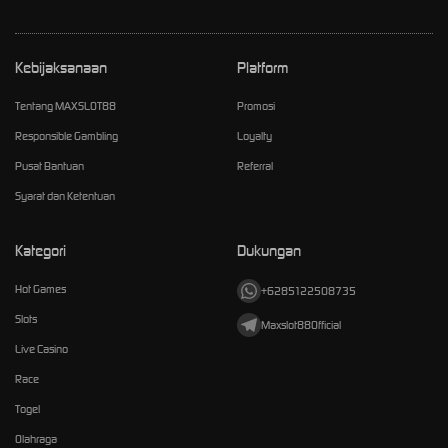
Kebijaksanaan
Platform
Tentang MAXSLOT88
Promosi
Responsible Gambling
Loyalty
Pusat Bantuan
Referral
Syarat dan Ketentuan
Kategori
Dukungan
Hot Games
+6285122508735
Slots
Maxslot88Official
Live Casino
Race
Togel
Olahraga