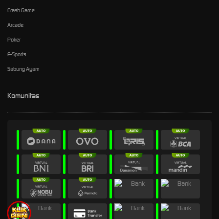
Crash Game
Arcade
Poker
E-Sports
Sabung Ayam
Komunitas