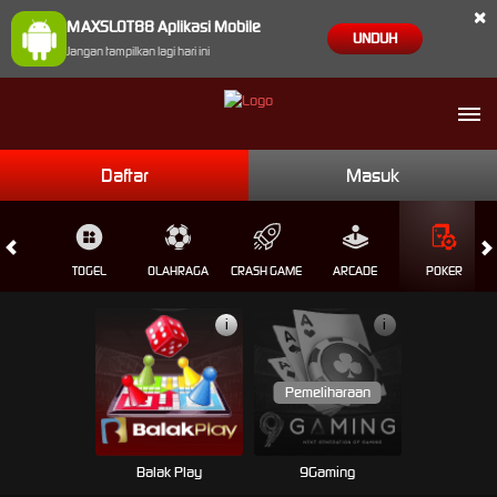
×
MAXSLOT88 Aplikasi Mobile
UNDUH
Jangan tampilkan lagi hari ini
Daftar
Masuk
CE
TOGEL
OLAHRAGA
CRASH GAME
ARCADE
POKER
i
i
Balak Play
9Gaming