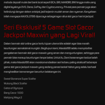
metode deposit mulai dari bank local seperti BCA, BRI, MANDIRI, BNI hingga mata uang
digital layaknya OVO, Dana, GoPay dan Cryptocurrency. Privasi para pemain juga akan
terlindungi dengan sistem enkripsi, jadi terjamin mudah aman dan nyaman. Kenyataan
inilah mengapa MAXSLOT88 dipercaya sebagai agen situs slot gacor hari ini jackpot.
Seri Eksklusif 5 Game Slot Gacor
Jackpot Maxwin yang Lagi Viral!
Dalam bermain slot online gacor tentu tujuan utama kita adalah agar bisa meraih
keuntungan semaksimal mungkin. Begitupun kami, Maxslot88 selalu memprioritas
pengalaman bermain slot gacor maxwin yang aman dan menguntungkan, sehingga para
pemain bisa meraup keuntungan tanpa batas. Untuk itu, Demi kesenangan kedua belah
pihak, maka Maxslot88 akan merekomendasikan seri terbaru paling eksklusif beberapa
game slot gacor jackpot maxwin yang sedang panas berkat histori yang selalu berhasil
menghasilkan kemenangan beruntun belakangan ini.
Sweet Bonanza Super Scatter
Wukong Black Scatter
Gates of Olympus
Bang Gacor 1000
Mahjong Ways 2