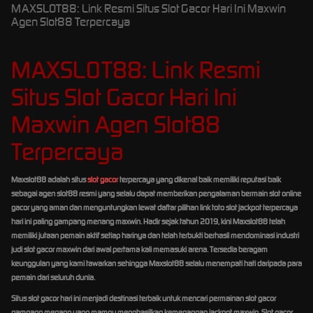
MAXSLOT88: Link Resmi Situs Slot Gacor Hari Ini Maxwin
Agen Slot88 Terpercaya
MAXSLOT88: Link Resmi
Situs Slot Gacor Hari Ini
Maxwin Agen Slot88
Terpercaya
Maxslot88 adalah situs
slot gacor
terpercaya yang dikenal baik memiliki reputasi baik
sebagai agen slot88 resmi yang selalu dapat memberikan pengalaman bermain slot online
gacor yang aman dan menguntungkan lewat daftar pilihan link toto slot jackpot terpercaya
hari ini paling gampang menang maxwin. Hadir sejak tahun 2019, kini Maxslot88 telah
memiliki jutaan pemain aktif setiap harinya dan telah terbukti berhasil mendominasi industri
judi slot gacor maxwin dari awal pertama kali memasuki arena. Tersedia beragam
keunggulan yang kami tawarkan sehingga Maxslot88 selalu menempati hati daripada para
pemain dari seluruh dunia.
Situs slot gacor hari ini menjadi destinasi terbaik untuk mencari permainan slot gacor
gampang menang yang mampu menghasilkan kemenangan jackpot maxwin. Slot gacor